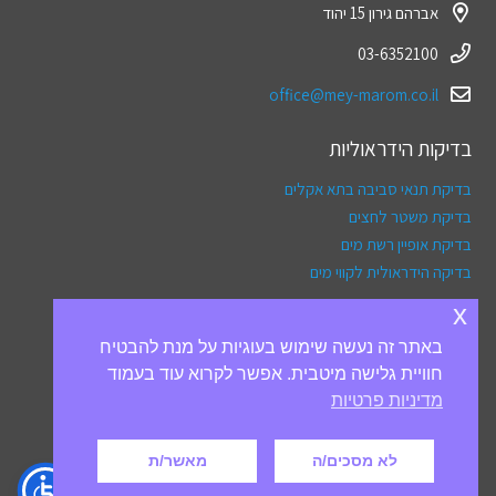
אברהם גירון 15 יהוד
03-6352100
office@mey-marom.co.il
בדיקות הידראוליות
בדיקת תנאי סביבה בתא אקלים
בדיקת משטר לחצים
בדיקת אופיין רשת מים
בדיקה הידראולית לקווי מים
x
תפריט
באתר זה נעשה שימוש בעוגיות על מנת להבטיח
אודותינו
חוויית גלישה מיטבית. אפשר לקרוא עוד בעמוד
שאלות ותשובות
מדיניות פרטיות
צור קשר
הצהרת נגישות
לא מסכים/ה
מאשר/ת
מדיניות פרטיות