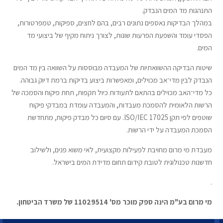
התנהגות מד המים הנבדק.
במהלך הבדיקות נאספים נתונים רבים, בהם לחצים, ספיקות, טמפרטורות,
הפסדי עומד והשפעת הפרעות שונות, לצורך ניתוח מקיף של ביצועי מד
המים.
שיטות הבדיקה ההשוואתיות של המעבדה מבוססות על השוואה בין מד המים
הנבדק לבין מדי־אב מכוילים, ומאפשרות ביצוע בדיקות ברמת דיוק גבוהה.
כל מדי־האב מכוילים בהתאם לתעודות כיול תקפות, תחת פיקוח והסמכה של
הרשות הלאומית להסמכת מעבדות, והמעבדה עומדת במבדקי פיקוח
שוטפים לפי תקן ISO/IEC 17025. עם סיום כל מבדק פיקוח, מתחדשת
הסמכת המעבדה על ידי הרשות.
מעבדת מי מרום מחויבת לפעילות מקצועית, לאי משוא פנים, ולשילוב
חדשנות טכנולוגית לטובת קידום תחום מדידת המים בישראל.
.
מי מרום בע"מ הינה ספק מוכר מס' 11029514 של משרד הביטחון.