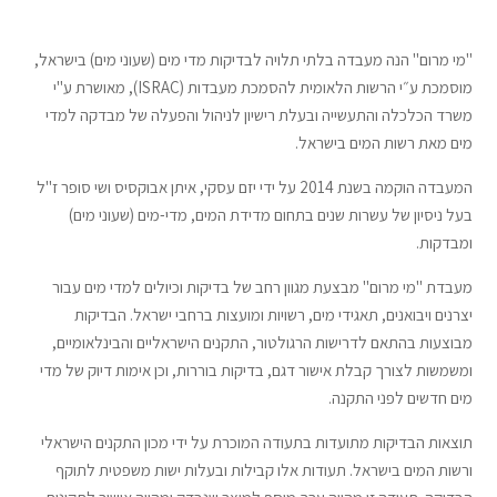
"מי מרום" הנה מעבדה בלתי תלויה לבדיקות מדי מים (שעוני מים) בישראל,
מוסמכת ע״י הרשות הלאומית להסמכת מעבדות (ISRAC), מאושרת ע"י
משרד הכלכלה והתעשייה ובעלת רישיון לניהול והפעלה של מבדקה למדי
מים מאת רשות המים בישראל.
המעבדה הוקמה בשנת 2014 על ידי יזם עסקי, איתן אבוקסיס ושי סופר ז"ל
בעל ניסיון של עשרות שנים בתחום מדידת המים, מדי-מים (שעוני מים)
ומבדקות.
מעבדת "מי מרום" מבצעת מגוון רחב של בדיקות וכיולים למדי מים עבור
יצרנים ויבואנים, תאגידי מים, רשויות ומועצות ברחבי ישראל. הבדיקות
מבוצעות בהתאם לדרישות הרגולטור, התקנים הישראליים והבינלאומיים,
ומשמשות לצורך קבלת אישור דגם, בדיקות בוררות, וכן אימות דיוק של מדי
מים חדשים לפני התקנה.
תוצאות הבדיקות מתועדות בתעודה המוכרת על ידי מכון התקנים הישראלי
ורשות המים בישראל. תעודות אלו קבילות ובעלות ישות משפטית לתוקף