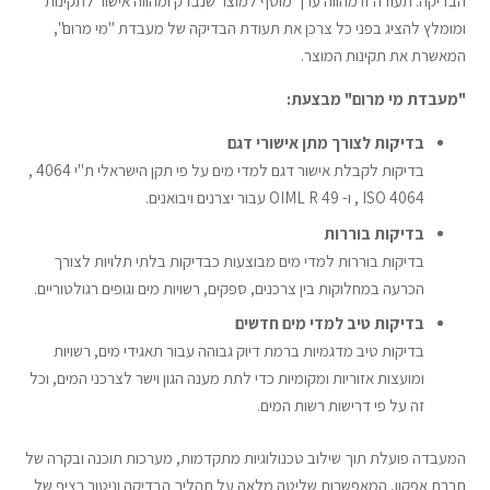
הבדיקה. תעודה זו מהווה ערך מוסף למוצר שנבדק ומהווה אישור לתקינות
ומומלץ להציג בפני כל צרכן את תעודת הבדיקה של מעבדת "מי מרום",
המאשרת את תקינות המוצר.
"מעבדת מי מרום" מבצעת:
בדיקות לצורך מתן אישורי דגם
בדיקות לקבלת אישור דגם למדי מים על פי תקן הישראלי ת"י 4064 ,
ISO 4064 , ו- OIML R 49 עבור יצרנים ויבואנים.
בדיקות בוררות
בדיקות בוררות למדי מים מבוצעות כבדיקות בלתי תלויות לצורך
הכרעה במחלוקות בין צרכנים, ספקים, רשויות מים וגופים רגולטוריים.
בדיקות טיב למדי מים חדשים
בדיקות טיב מדגמיות ברמת דיוק גבוהה עבור תאגידי מים, רשויות
ומועצות אזוריות ומקומיות כדי לתת מענה הגון וישר לצרכני המים, וכל
זה על פי דרישות רשות המים.
המעבדה פועלת תוך שילוב טכנולוגיות מתקדמות, מערכות תוכנה ובקרה של
חברת אפקון, המאפשרות שליטה מלאה על תהליך הבדיקה וניטור רציף של