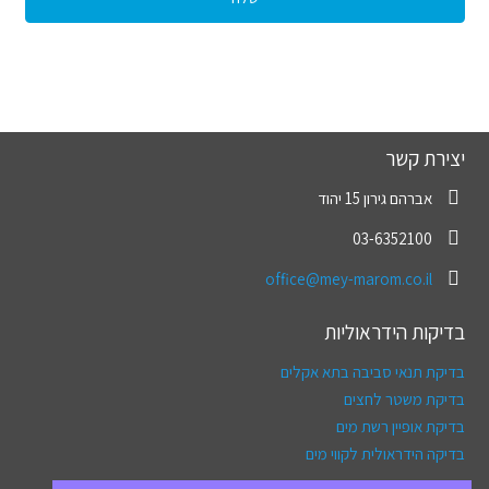
יצירת קשר
אברהם גירון 15 יהוד
03-6352100
office@mey-marom.co.il
בדיקות הידראוליות
בדיקת תנאי סביבה בתא אקלים
בדיקת משטר לחצים
בדיקת אופיין רשת מים
בדיקה הידראולית לקווי מים