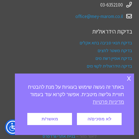
03-6352100
office@mey-marom.co.il
בדיקות הידראוליות
בדיקת תנאי סביבה בתא אקלים
בדיקת משטר לחצים
בדיקת אופיין רשת מים
בדיקה הידראולית לקווי מים
x
תפריט
באתר זה נעשה שימוש בעוגיות על מנת להבטיח
אודותינו
חוויית גלישה מיטבית. אפשר לקרוא עוד בעמוד
שאלות ותשובות
מדיניות פרטיות
צור קשר
הצהרת נגישות
לא מסכים/ה
מאשר/ת
מדיניות פרטיות
ליאור מזור –
בניית אתרי וורדפרס